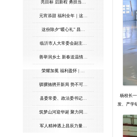
亮目标 启新程 勇担当…
元宵添甜 福利全年｜这…
这份除夕“暖心礼” 昌…
临沂市人大常委会副主…
善举润乡土 新春送温情…
荣耀加冕 福利盈怀 | …
骐骥驰骋开新局 势不可…
杨校长一
县委常委、政法委书记…
发、产学
筑梦山河迎华诞 聚力同…
军人精神遇上昌辰力量…