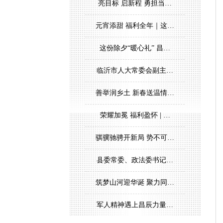
亮目标 启新程 勇担当…
元宵添甜 福利全年｜这…
这份除夕“暖心礼” 昌…
临沂市人大常委会副主…
善举润乡土 新春送温情…
荣耀加冕 福利盈怀 | …
骐骥驰骋开新局 势不可…
县委常委、政法委书记…
筑梦山河迎华诞 聚力同…
军人精神遇上昌辰力量…