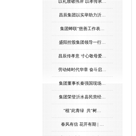
以礼致敬伟岸 以孝传承…
昌辰集团以实举助力沂…
集团蝉联“慈善工作表…
盛阳控股集团领导一行…
昌辰传孝意 寸心敬母爱…
劳动铸时代华章 奋斗启…
集团董事长秦强国现场…
集团荣登沂水县民营经…
“植”此青绿 共“树…
春风有信 花开有期 | …