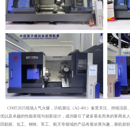
CIMT2025现场人气火爆，沂机展位（A2-401）备受关注、持续
优以及卓越的性能表现与创新设计，成功吸引了诸多慕名而来的客商友
田勘探、化工、钢铁、军工、航天等领域的产品有着浓厚兴趣，展机前