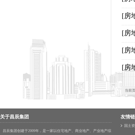
[房
[房
[房
[房
当前页1
关于昌辰集团
友情链
国土资
昌辰集团创建于2009年，是一家以住宅地产、商业地产、产业地产综