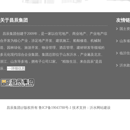
关于昌辰集团
友情链
国土资
昌辰集团创建于2009年，是一家以住宅地产、商业地产、产业地产综
合开发为核心产业，涉足地产开发、建筑施工、船舶修造、机械制
山东省
造、园林绿化、旅游开发、物业管理、酒店管理、建材研发等领域的
临沂住
多元化现代综合企业集团。集团总部位于山东沂水，产业遍及北京、
浙江、山东等多地，拥有子公司12家。 “精致生活、来自昌辰”是昌
沂水政
辰...
>>详细信息
昌辰集团@版权所有
鲁ICP备19043788号-1
技术支持：沂水网站建设