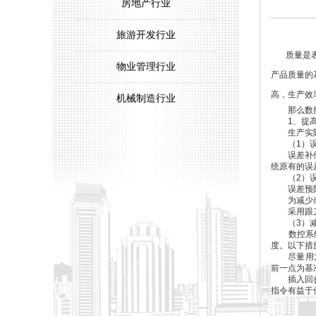
房地产行业
旅游开发行业
质量是表示
物业管理行业
产品质量的
高，生产效
机械制造行业
那么数控
1、提高
生产实际中
（1）误
误差补偿技
统原有的误
（2）误
误差预防技
为减少或
采用跟刀架
（3）减
数控系统在
度。以下措
尽量用方式
前一点为基
插入回参考
指令有益于