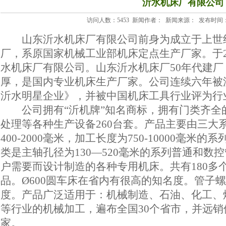
沂水机床厂有限公司
访问人数：5453 新闻作者： 新闻来源： 发布时间：2014-1
山东沂水机床厂有限公司前身为成立于上世
厂，系原国家机械工业部机床定点生产厂家。于2
水机床厂有限公司。山东沂水机床厂50年代建
厚，是国内专业机床生产厂家。公司连续六年被
沂水明星企业》，并被中国机床工具行业评为行
公司拥有“沂机牌”知名商标，拥有门类齐
处理等各种生产设备260台套。产品主要由三大
400-2000毫米，加工长度为750-10000毫
类是主轴孔径为130—520毫米的系列普通和数
户需要而设计制造的各种专用机床。共有180多
品。
Ø
600圆车床在省内有很高的知名度。管子
度。
产品广泛适用于：机械制造、石油、化工、
等行业的机械加工，遍布全国30个省市，并远
家。