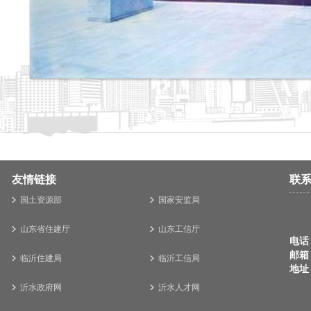
友情链接
联
国土资源部
国家安监局
山东省住建厅
山东工信厅
电话：
邮箱
临沂住建局
临沂工信局
地址
沂水政府网
沂水人才网
电话：