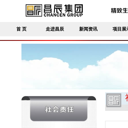
首 页
走进昌辰
新闻资讯
项目展
善举润乡土 新春送温情