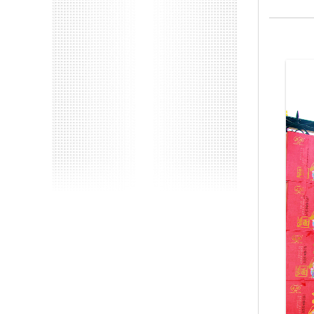
蝉鸣相伴 护航成长 |
集团被评为慈善工作
除夕慰问送祝福 浓浓
年节关怀递温暖 意切
声声关切 暖暖温情 |
铭记初心 担当作为 |
情暖人心 守望成长 |
集团荣获“优秀慈善企
声声关切 情暖人心 |