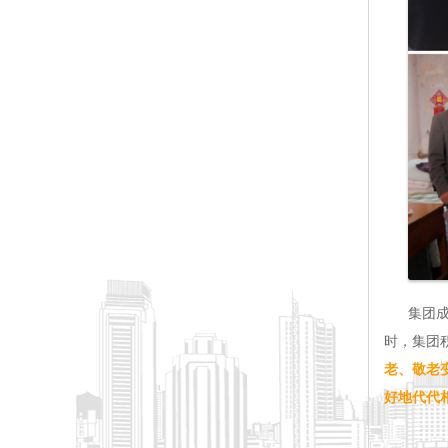
集团
时，集团
老、敬老
好地代代