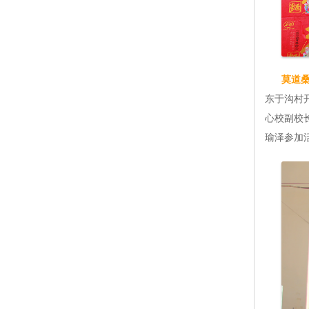
莫道
东于沟村
心校副校
瑜泽参加